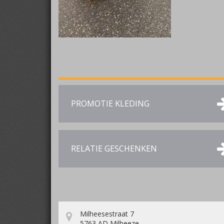
PROMOTIE KLEDING
RELATIE GESCHENKEN
Milheesestraat 7
5763 AD Milheeze