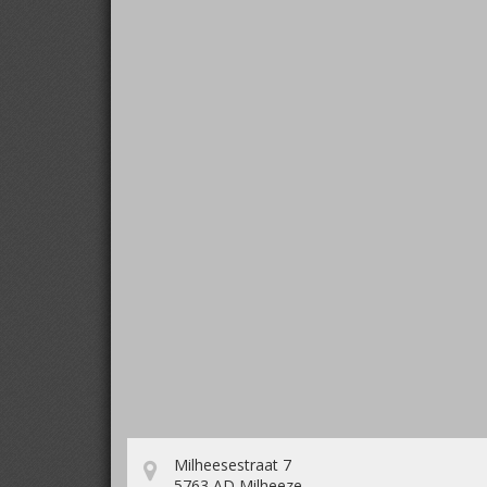
Milheesestraat 7
5763 AD Milheeze