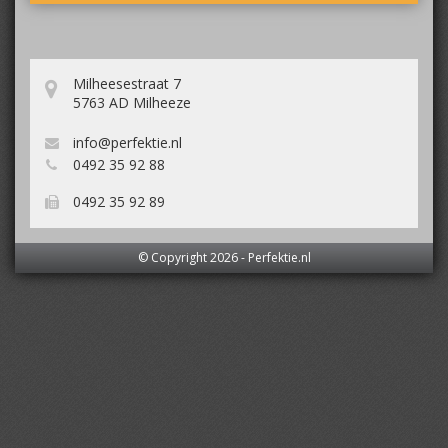
Milheesestraat 7
5763 AD Milheeze
info@perfektie.nl
0492 35 92 88
0492 35 92 89
© Copyright 2026 -
Perfektie.nl