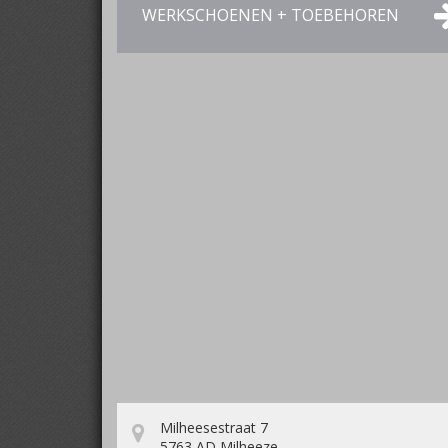
WERKSCHOENEN + TOEBEHOREN
Milheesestraat 7
5763 AD Milheeze